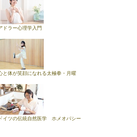
アドラー心理学入門
心と体が笑顔になれる太極拳・月曜
ドイツの伝統自然医学 ホメオパシー