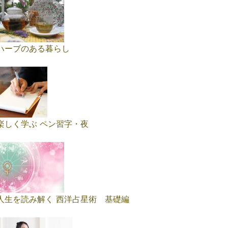
ハーブのある暮らし
楽しく学ぶ ペン習字・夜
人生を読み解く 西洋占星術 基礎編