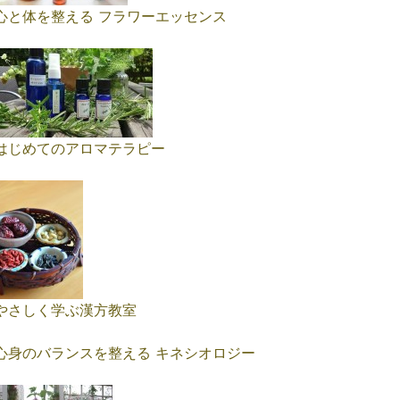
心と体を整える フラワーエッセンス
はじめてのアロマテラピー
やさしく学ぶ漢方教室
心身のバランスを整える キネシオロジー