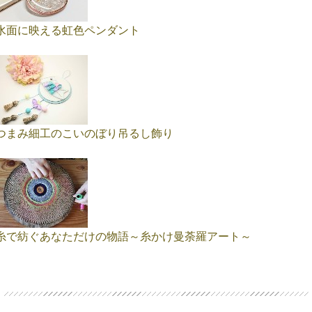
水面に映える虹色ペンダント
つまみ細工のこいのぼり吊るし飾り
糸で紡ぐあなただけの物語～糸かけ曼荼羅アート～