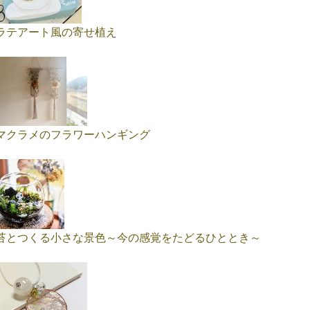
ラテアート風の寄せ植え
マクラメのフラワーハンギング
苔とつくる小さな景色～今の感覚をたどるひととき～