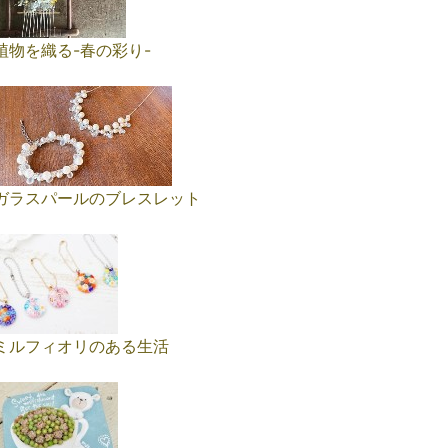
植物を織る-春の彩り-
ガラスパールのブレスレット
ミルフィオリのある生活