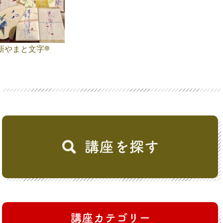
新やまと文字®