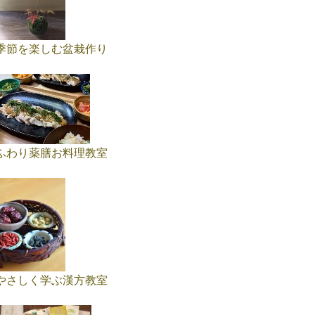
季節を楽しむ盆栽作り
ふわり薬膳お料理教室
やさしく学ぶ漢方教室