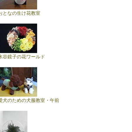
おとなの生け花教室
水谷鏡子の花ワールド
愛犬のための犬服教室・午前