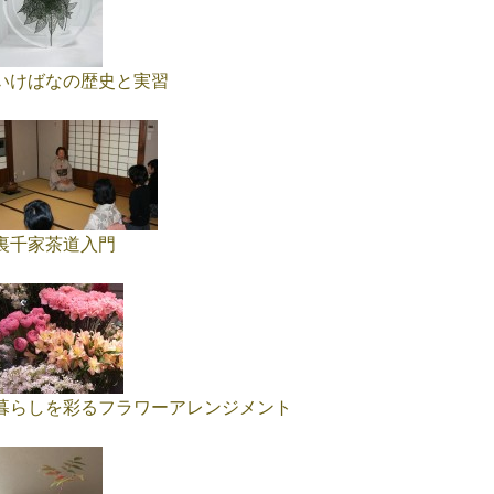
いけばなの歴史と実習
裏千家茶道入門
暮らしを彩るフラワーアレンジメント