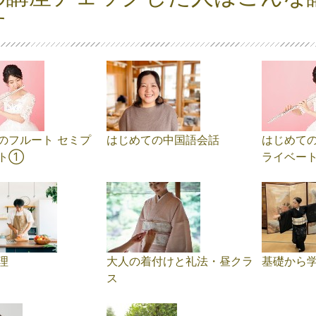
す
のフルート セミプ
はじめての中国語会話
はじめての
ト①
ライベー
理
大人の着付けと礼法・昼クラ
基礎から
ス