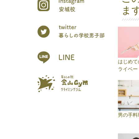
ま
はじめて
ライベー
男の手料