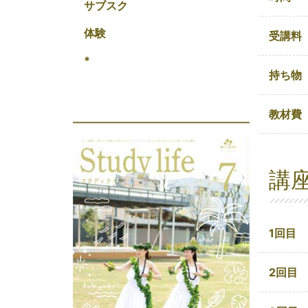
サブスク
体験
受講料
*
持ち物
教材費
講
1回目
2回目