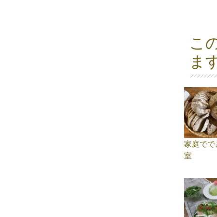
こ
ま
家庭でで
室