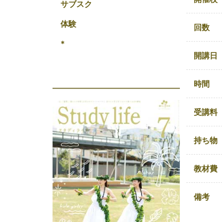
サブスク
体験
回数
*
開講日
時間
受講料
持ち物
教材費
備考