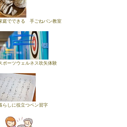
家庭でできる 手ごねパン教室
スポーツウェルネス吹矢体験
暮らしに役立つペン習字