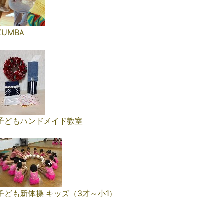
ZUMBA
子どもハンドメイド教室
子ども新体操 キッズ（3才～小1）