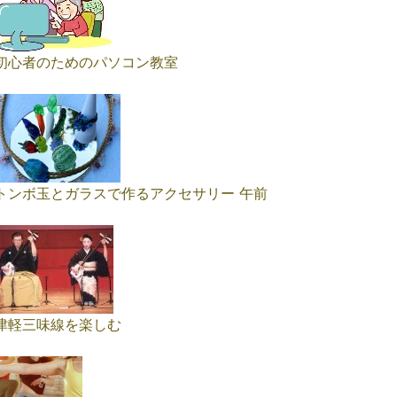
初心者のためのパソコン教室
トンボ玉とガラスで作るアクセサリー 午前
津軽三味線を楽しむ