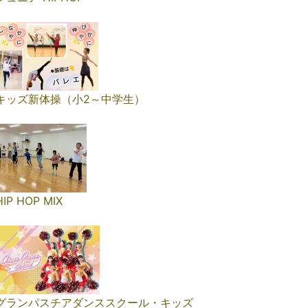
キッズ新体操（小2～中学生）
HIP HOP MIX
グランパスチアダンススクール・キッズ