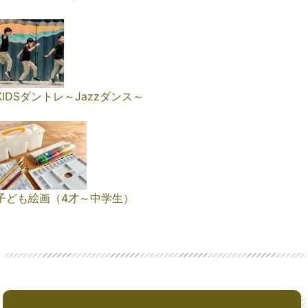
KIDSダントレ～Jazzダンス～
子ども絵画（4才～中学生）