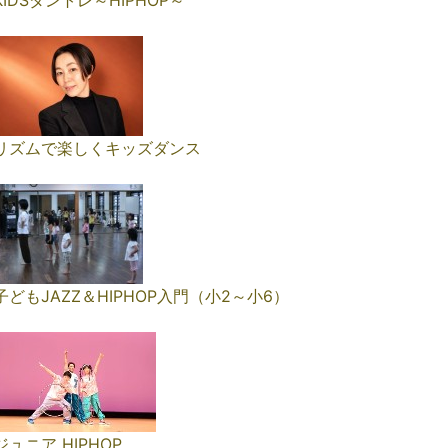
KIDSダントレ～HIPHOP～
リズムで楽しくキッズダンス
子どもJAZZ＆HIPHOP入門（小2～小6）
ジュニア HIPHOP