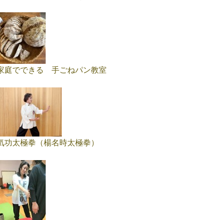
家庭でできる 手ごねパン教室
気功太極拳（楊名時太極拳）