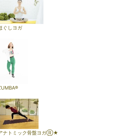
ほぐしヨガ
ZUMBA®︎
アナトミック骨盤ヨガⓇ★