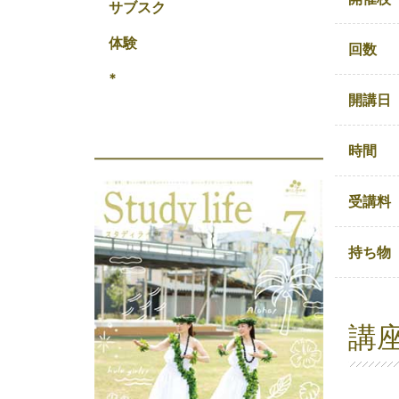
サブスク
体験
回数
*
開講日
時間
受講料
持ち物
講