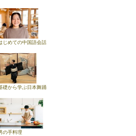
はじめての中国語会話
基礎から学ぶ日本舞踊
男の手料理