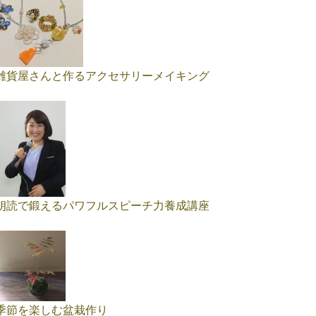
雑貨屋さんと作るアクセサリーメイキング
朗読で鍛えるパワフルスピーチ力養成講座
季節を楽しむ盆栽作り