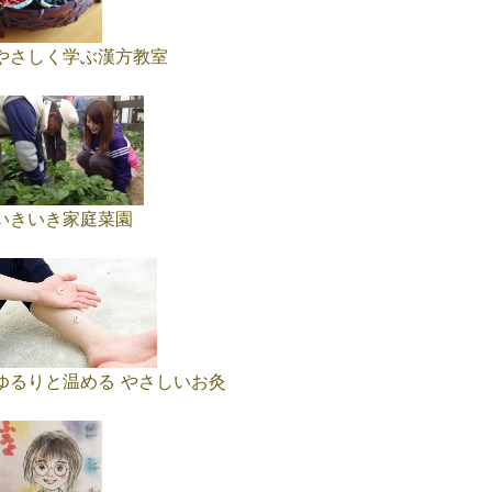
やさしく学ぶ漢方教室
いきいき家庭菜園
ゆるりと温める やさしいお灸