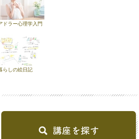
アドラー心理学入門
暮らしの絵日記