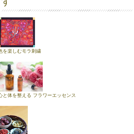
す
色を楽しむモラ刺繍
心と体を整える フラワーエッセンス