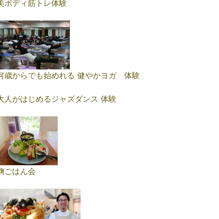
美ボディ筋トレ体験
何歳からでも始めれる 健やかヨガ 体験
大人がはじめるジャズダンス 体験
麹ごはん会