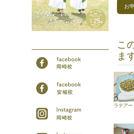
お
こ
ま
ラテアー