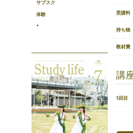
サブスク
受講料
体験
*
持ち物
教材費
講
1回目