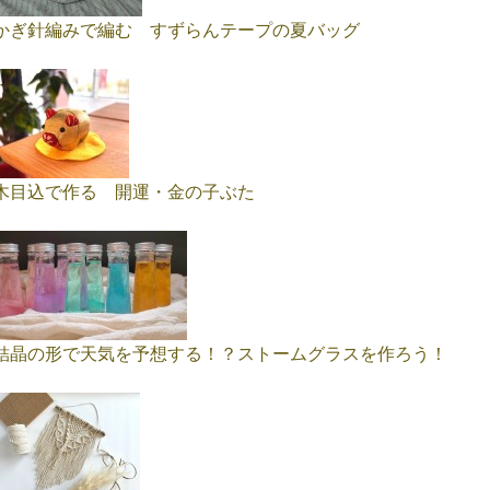
かぎ針編みで編む すずらんテープの夏バッグ
木目込で作る 開運・金の子ぶた
結晶の形で天気を予想する！？ストームグラスを作ろう！