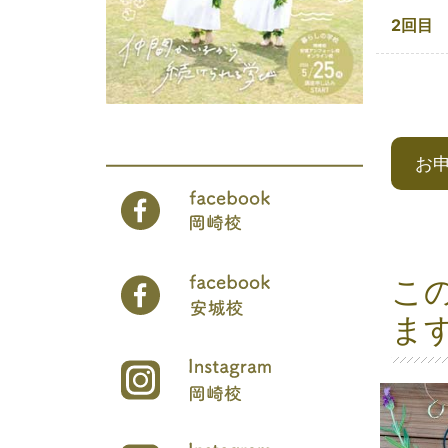
2回目
お
こ
ま