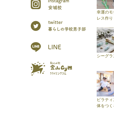
幸運のモ
レス作り
シーグラ
ピラティ
体をつく