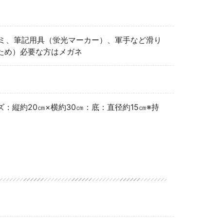
サミ、筆記用具（蛍光マーカー）、軍手など滑り
ため）必要な方はメガネ
縦約20㎝×横約30㎝：底：直径約15㎝※持