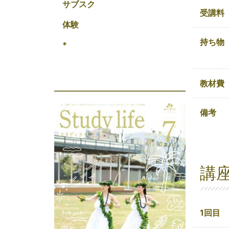
サブスク
受講料
体験
持ち物
*
教材費
備考
講
1回目