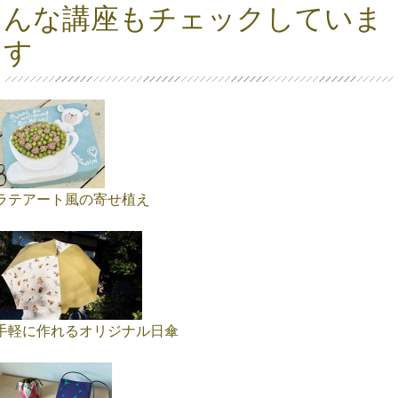
んな講座もチェックしていま
す
ラテアート風の寄せ植え
手軽に作れるオリジナル日傘