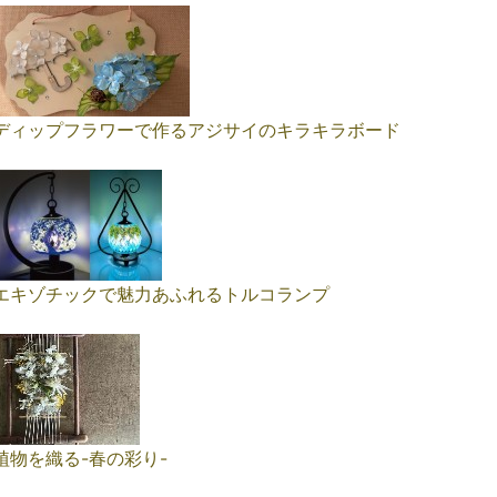
ディップフラワーで作るアジサイのキラキラボード
エキゾチックで魅力あふれるトルコランプ
植物を織る-春の彩り-