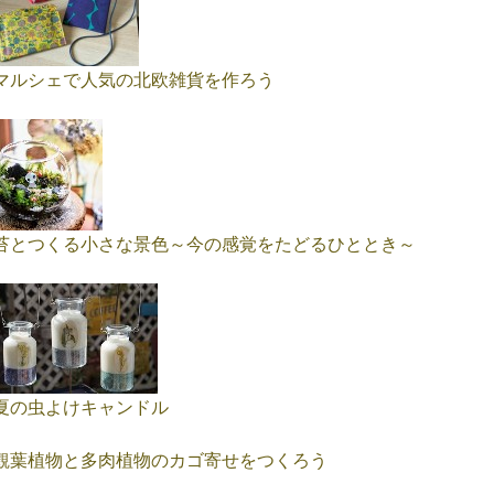
マルシェで人気の北欧雑貨を作ろう
苔とつくる小さな景色～今の感覚をたどるひととき～
夏の虫よけキャンドル
観葉植物と多肉植物のカゴ寄せをつくろう