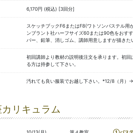
6,170円 (税込) [3回分]
スケッチブックF6またはF8(ワトソンパステル用
ンブラント社ハーフサイズ60または90色をおすす
パー、鉛筆、消しゴム、講師用意しますが描きた
初回講師より教材の説明後注文を承ります。初回
る方は持参して下さい。
汚れても良い服装でお越し下さい。*12/8（月）→
座カリキュラム
10/13(月)
第４教室
①パス