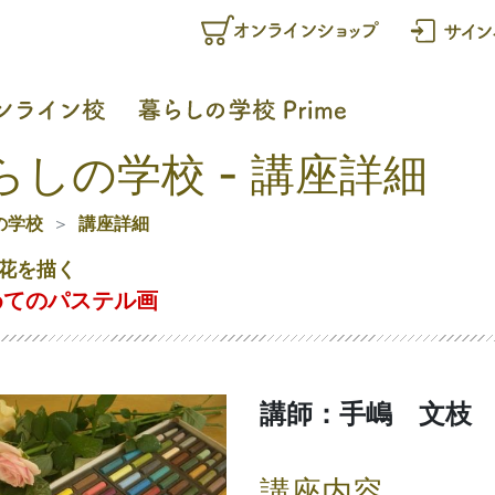
らしの学校 - 講座詳細
の学校
講座詳細
花を描く
めてのパステル画
講師：手嶋 文枝
講座内容