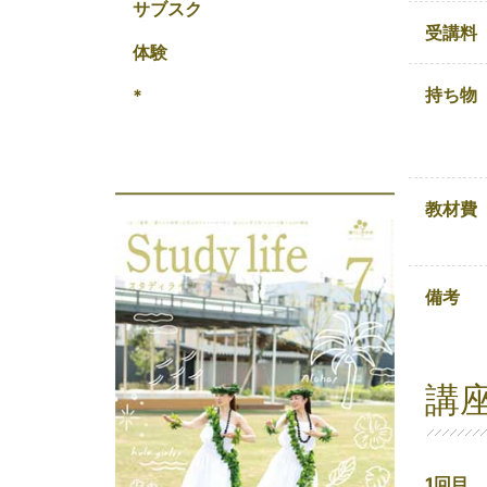
サブスク
受講料
体験
持ち物
*
教材費
備考
講
1回目