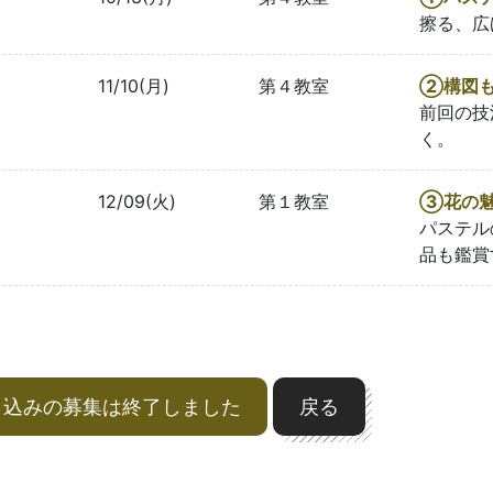
擦る、広
11/10(月)
第４教室
②構図
前回の技
く。
12/09(火)
第１教室
③花の
パステル
品も鑑賞
申込みの募集は終了しました
戻る