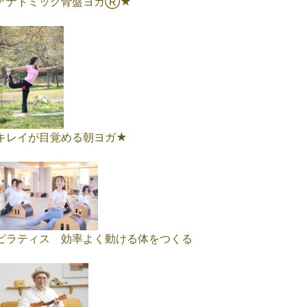
アナトミック骨盤ヨガⓇ★
キレイが目覚める朝ヨガ★
ピラティス 効率よく動ける体をつくる