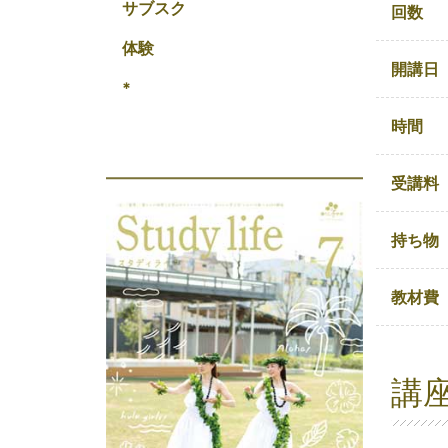
サブスク
回数
体験
開講日
*
時間
受講料
持ち物
教材費
講