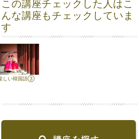
この講座チェックした人はこ
んな講座もチェックしていま
す
楽しい韓国語③