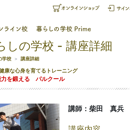
らしの学校 - 講座詳細
の学校
講座詳細
健康な心身を育てるトレーニング
能力を鍛える パルクール
講師：柴田 真兵
講座内容