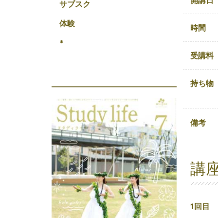
開講日
サブスク
体験
時間
*
受講料
持ち物
備考
講
1回目