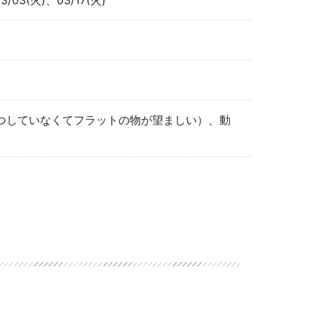
3/03(火)、03/17(火)
つしていなくてフラットの物が望ましい）、動