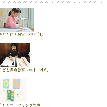
子ども絵画教室 小学生①
子ども書道教室（年中～小6）
子どもマーブリング教室