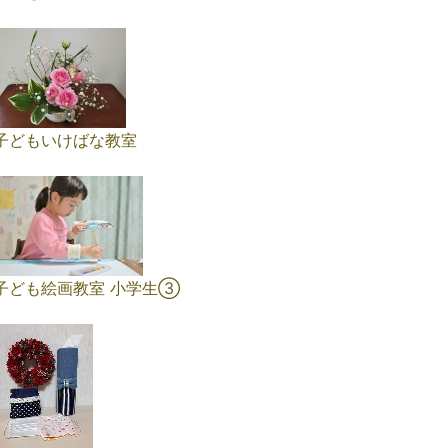
子どもいけばな教室
子ども絵画教室 小学生③