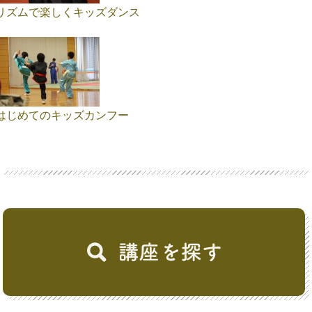
リズムで楽しくキッズダンス
はじめてのキッズカンフー