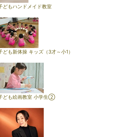
子どもハンドメイド教室
子ども新体操 キッズ（3才～小1）
子ども絵画教室 小学生➁