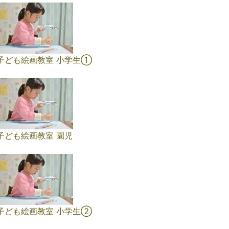
子ども絵画教室 小学生①
子ども絵画教室 園児
子ども絵画教室 小学生➁