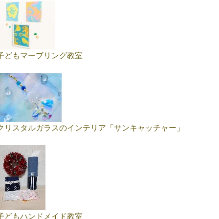
子どもマーブリング教室
クリスタルガラスのインテリア「サンキャッチャー」
子どもハンドメイド教室