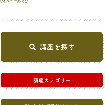
夏休みの土あそび