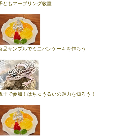
子どもマーブリング教室
食品サンプルでミニパンケーキを作ろう
親子で参加！はちゅうるいの魅力を知ろう！