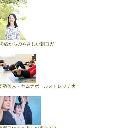
50歳からのやさしい朝ヨガ
姿勢美人・ヤムナボールストレッチ★