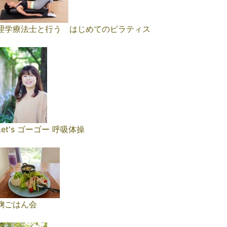
理学療法士と行う はじめてのピラティス
Let's ゴーゴー 呼吸体操
麹ごはん会