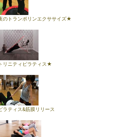
夜のトランポリンエクササイズ★
トリニティピラティス★
ピラティス&筋膜リリース