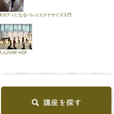
美ボディになるバレエエクササイズ入門
大人のHIP HOP