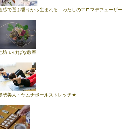
直感で選ぶ香りから生まれる、わたしのアロマデフューザー
池坊 いけばな教室
姿勢美人・ヤムナボールストレッチ★