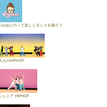
K-popにのって楽しくダンスを踊ろう
大人のHIPHOP
ジュニア HIPHOP