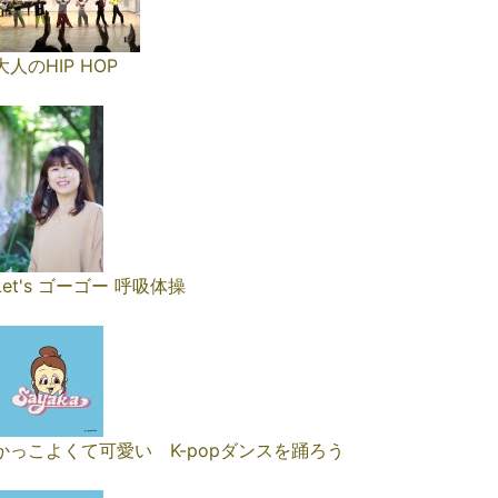
大人のHIP HOP
Let's ゴーゴー 呼吸体操
かっこよくて可愛い K-popダンスを踊ろう