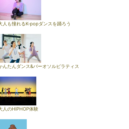
大人も憧れるK-popダンスを踊ろう
かんたんダンス&バーオソルピラティス
大人のHIPHOP体験