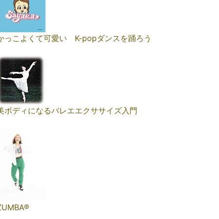
かっこよくて可愛い K-popダンスを踊ろう
美ボディになるバレエエクササイズ入門
ZUMBA®︎