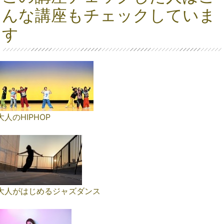
んな講座もチェックしていま
す
大人のHIPHOP
大人がはじめるジャズダンス