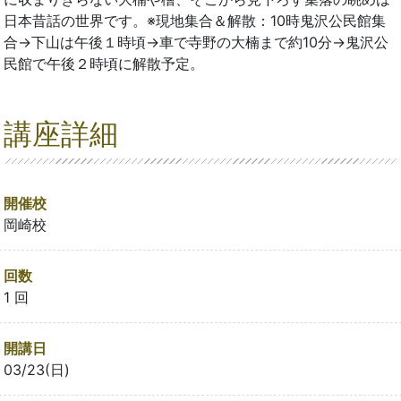
日本昔話の世界です。※現地集合＆解散：10時鬼沢公民館集
合→下山は午後１時頃→車で寺野の大楠まで約10分→鬼沢公
民館で午後２時頃に解散予定。
講座詳細
開催校
岡崎校
回数
1 回
開講日
03/23(日)