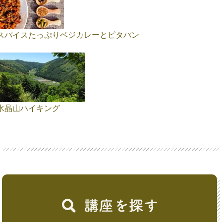
スパイスたっぷりベジカレーとピタパン
水晶山ハイキング