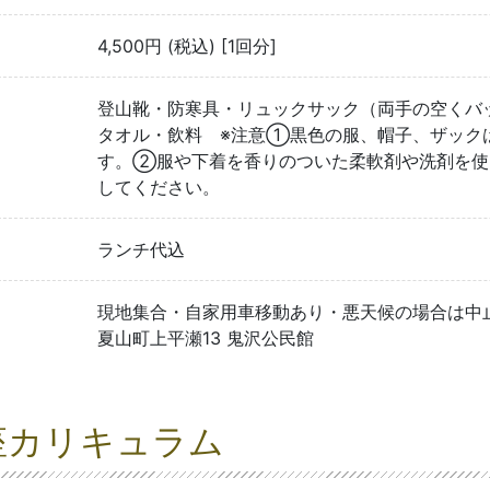
4,500円 (税込) [1回分]
登山靴・防寒具・リュックサック（両手の空くバ
タオル・飲料 ※注意①黒色の服、帽子、ザック
す。②服や下着を香りのついた柔軟剤や洗剤を使
してください。
ランチ代込
現地集合・自家用車移動あり・悪天候の場合は中止で
夏山町上平瀬13 鬼沢公民館
座カリキュラム