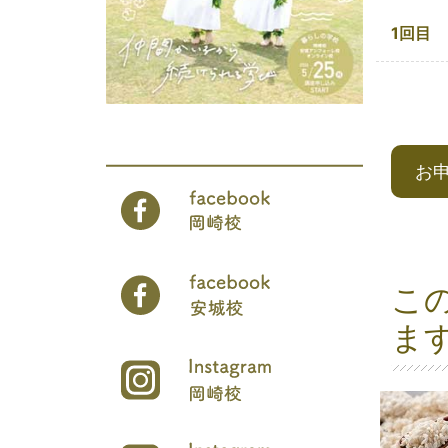
1回目
お
こ
ま