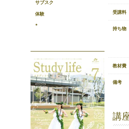
サブスク
受講料
体験
*
持ち物
教材費
備考
講