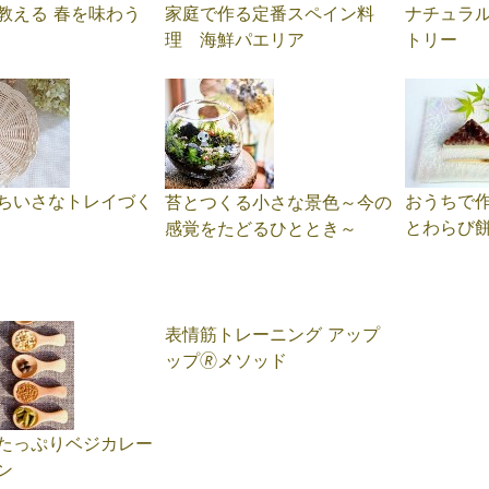
教える 春を味わう
家庭で作る定番スペイン料
ナチュラ
理 海鮮パエリア
トリー
ちいさなトレイづく
おうちで作
苔とつくる小さな景色～今の
とわらび
感覚をたどるひととき～
表情筋トレーニング アップ
ップ🄬メソッド
たっぷりベジカレー
ン