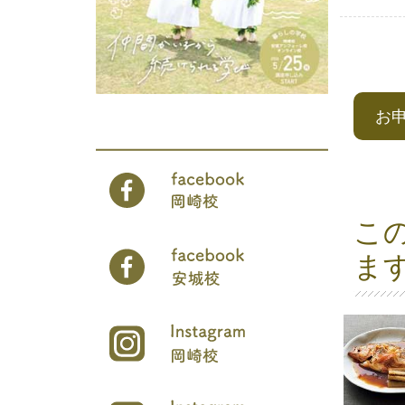
お
こ
ま