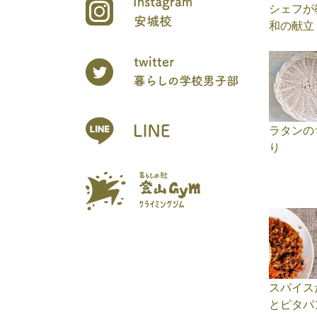
シェフが
和の献立
ラタンの
り
スパイス
とピタパ