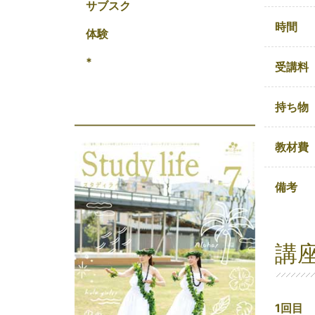
サブスク
時間
体験
*
受講料
持ち物
教材費
備考
講
1回目