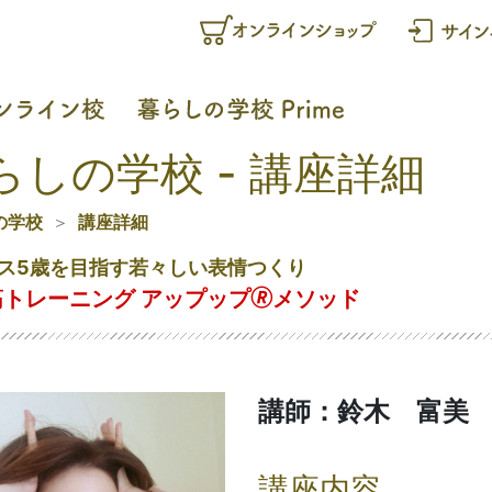
らしの学校 - 講座詳細
の学校
講座詳細
ス5歳を目指す若々しい表情つくり
トレーニング アップップ🄬メソッド
講師：鈴木 富美
講座内容