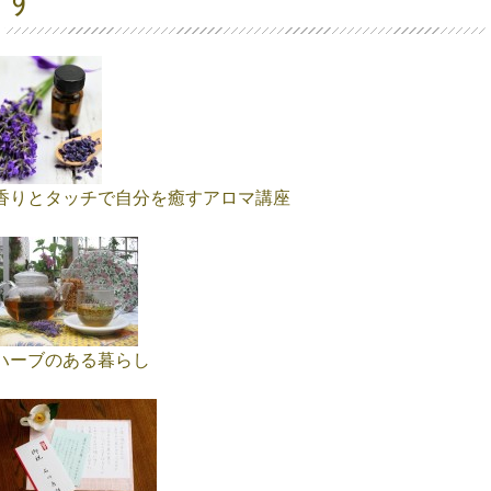
香りとタッチで自分を癒すアロマ講座
ハーブのある暮らし