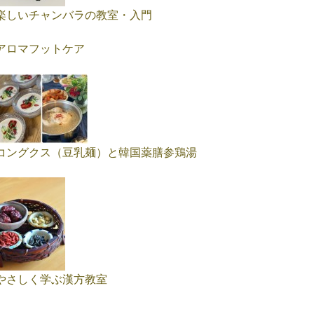
楽しいチャンバラの教室・入門
アロマフットケア
コングクス（豆乳麺）と韓国薬膳参鶏湯
やさしく学ぶ漢方教室