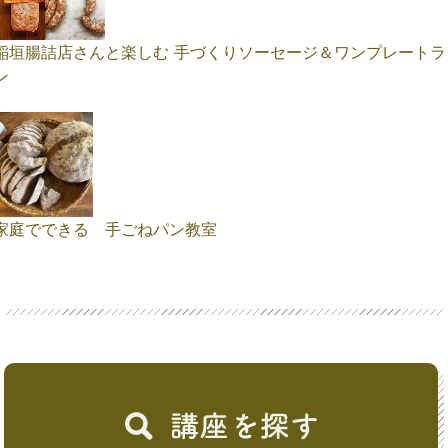
稲垣腸詰店さんと楽しむ 手づくりソーセージ＆ワンプレートラ
ン
家庭でできる 手ごねパン教室