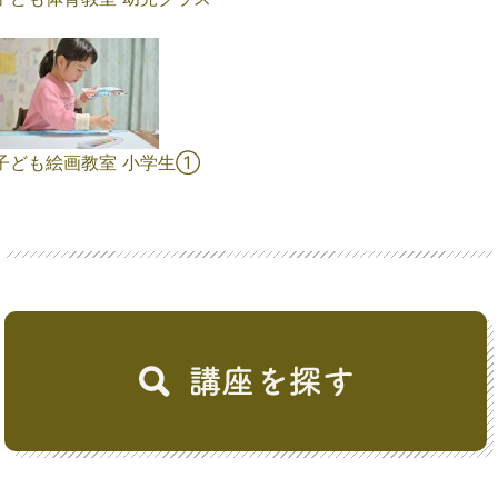
子ども絵画教室 小学生①