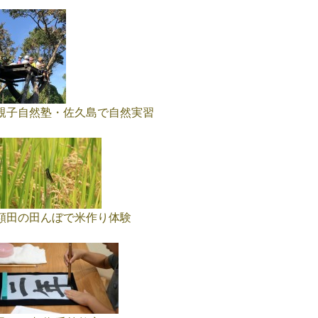
親子自然塾・佐久島で自然実習
額田の田んぼで米作り体験