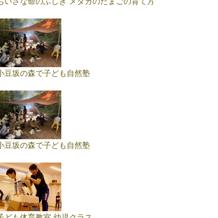
ちいさな命のふしぎ メダカのたまごの育て方
小豆坂の森で子ども自然塾
小豆坂の森で子ども自然塾
子ども体育教室 幼児クラス