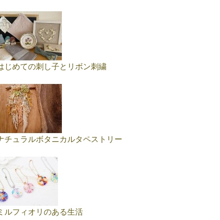
はじめての刺し子とリボン刺繍
ナチュラルボタニカルタペストリー
ミルフィオリのある生活