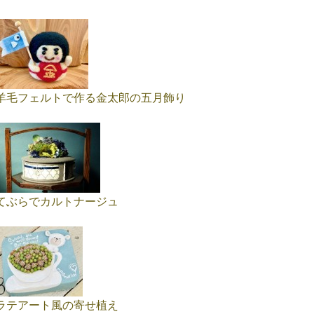
羊毛フェルトで作る金太郎の五月飾り
てぶらでカルトナージュ
ラテアート風の寄せ植え