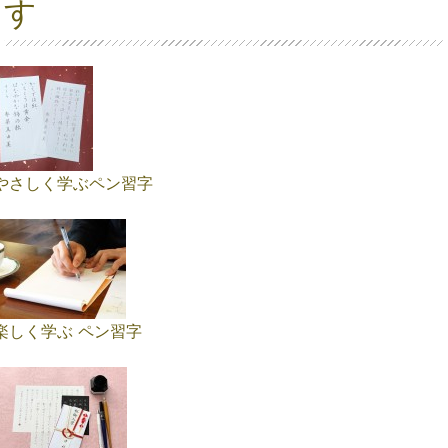
す
やさしく学ぶペン習字
楽しく学ぶ ペン習字