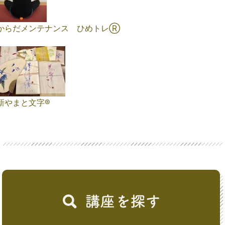
からだメンテナンス ひめトレⓇ
新やまと文字®