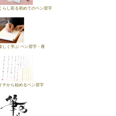
くらし彩る初めてのペン習字
楽しく学ぶ ペン習字・夜
イチから始めるペン習字