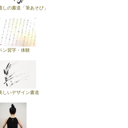
癒しの書道「筆あそび」
ペン習字・体験
美しいデザイン書道