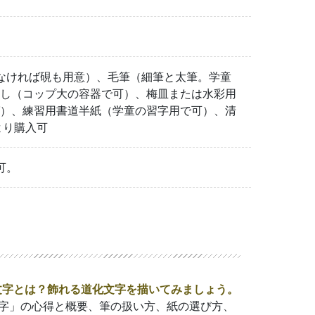
なければ硯も用意）、毛筆（細筆と太筆。学童
差し（コップ大の容器で可）、梅皿または水彩用
ば）、練習用書道半紙（学童の習字用で可）、清
より購入可
可。
字とは？飾れる道化文字を描いてみましょう。
字」の心得と概要、筆の扱い方、紙の選び方、