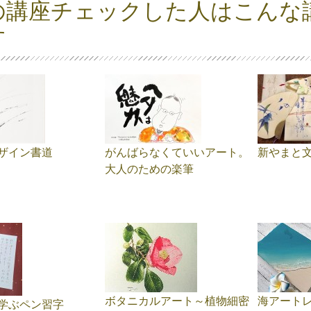
の講座チェックした人はこんな
す
ザイン書道
がんばらなくていいアート。
新やまと文
大人のための楽筆
ボタニカルアート～植物細密
海アート
学ぶペン習字