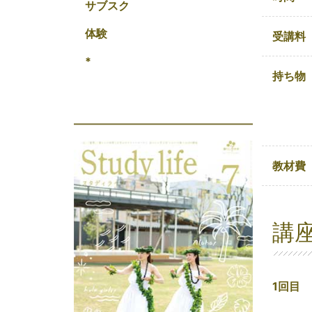
サブスク
体験
受講料
*
持ち物
教材費
講
1回目