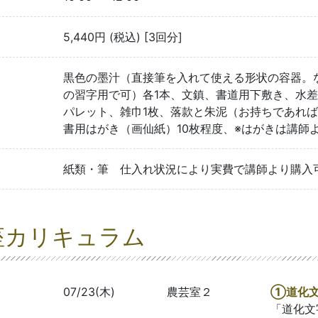
5,440円 (税込) [3回分]
黒色の墨汁（直接筆を入れて使える形状の容器。
の習字用で可）各1本、文鎮、書道用下敷き、水
パレット、雑巾1枚、落款と朱泥（お持ちであれ
書用はがき（画仙紙）10枚程度、※はがきは講師
紙類・筆 仕入れ状況により実費で講師より購入
座カリキュラム
07/23(木)
農芸室２
①道化文
「道化文