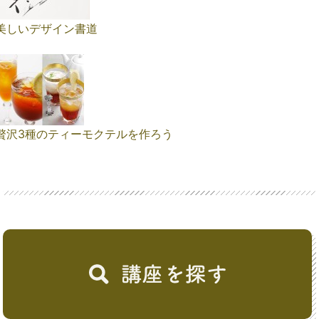
美しいデザイン書道
贅沢3種のティーモクテルを作ろう