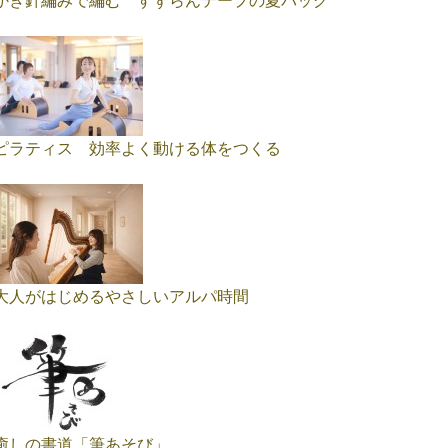
かぎ針編みで編む すずらんテープの夏バッグ
ピラティス 効率よく動ける体をつくる
大人がはじめるやさしいアルパ時間
癒しの書道「筆あそび」