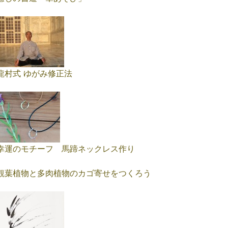
龍村式 ゆがみ修正法
幸運のモチーフ 馬蹄ネックレス作り
観葉植物と多肉植物のカゴ寄せをつくろう