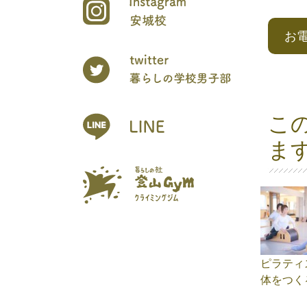
お
こ
ま
ピラティ
体をつく