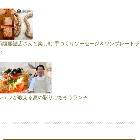
稲垣腸詰店さんと楽しむ 手づくりソーセージ＆ワンプレートラ
ン
シェフが教える夏の彩りごちそうランチ