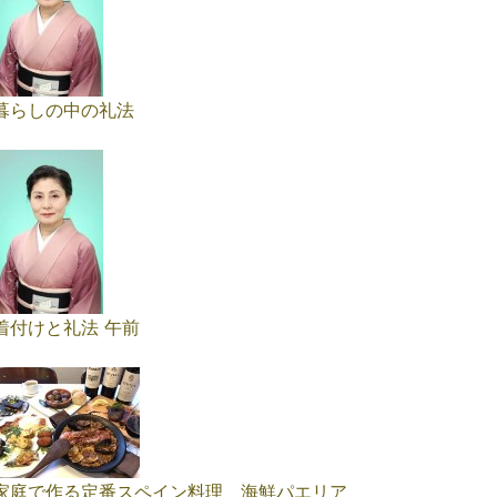
暮らしの中の礼法
着付けと礼法 午前
家庭で作る定番スペイン料理 海鮮パエリア