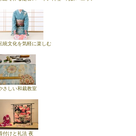
伝統文化を気軽に楽しむ
やさしい和裁教室
着付けと礼法 夜