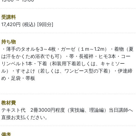
受講料
17,420円 (税込) [9回分]
持ち物
・薄手のタオルを3～4枚・ガーゼ（１m～1.2m）・着物（夏
は汗をかくため浴衣でも可）・帯・長襦袢・ヒモ3本・コー
リンベルト1本・下着（和装用下着若しくは、キャミソー
ル）・すそよけ（若しくは、ワンピース型の下着）・伊達締
め・足袋・帯板
教材費
テキスト代 2冊3000円程度（実技編、理論編）当日講師へ
直接お支払ください。
備考