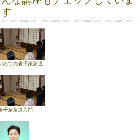
す
初めての裏千家茶道
裏千家茶道入門