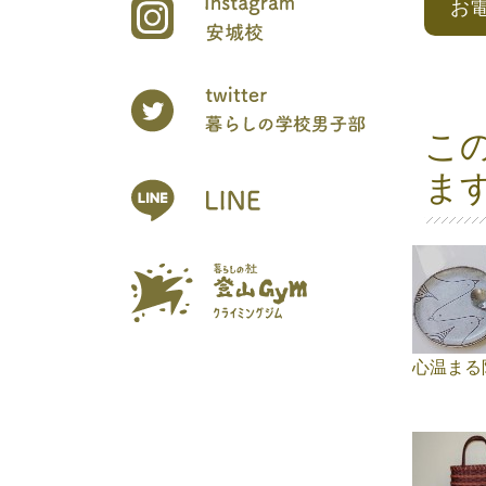
お
こ
ま
心温まる