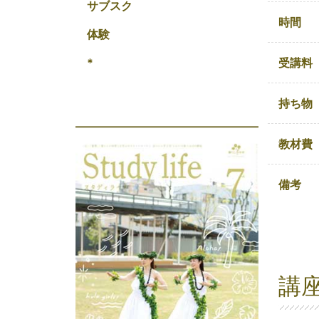
サブスク
時間
体験
受講料
*
持ち物
教材費
備考
講