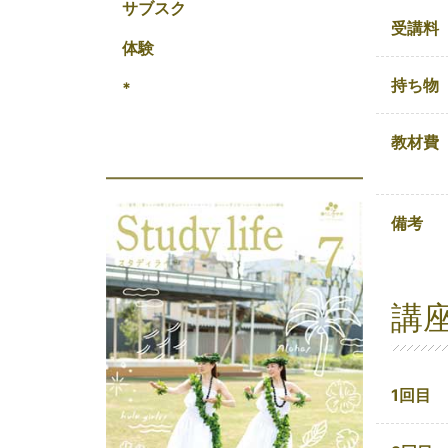
サブスク
受講料
体験
持ち物
*
教材費
備考
講
1回目