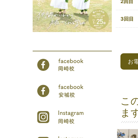
2回目
3回目
お
こ
ま