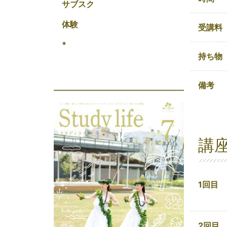
サブスク
体験
受講料
*
持ち物
備考
講
1回目
2回目