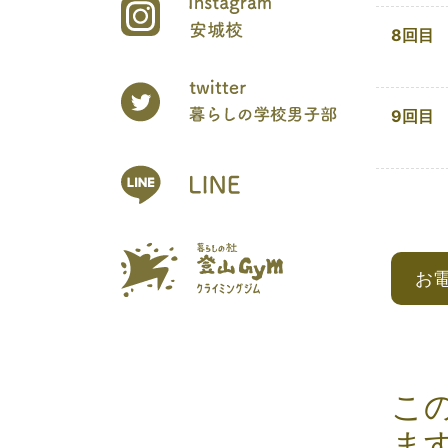
8回目
9回目
お
こ
ま