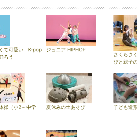
くて可愛い K-pop
ジュニア HIPHOP
さくらさく
踊ろう
びと親子
体操（小2～中学
夏休みの土あそび
子ども造