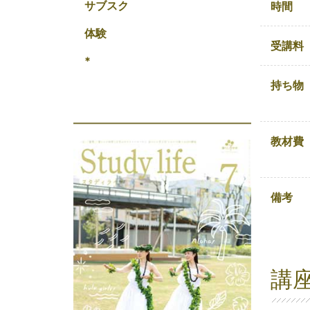
サブスク
時間
体験
受講料
*
持ち物
教材費
備考
講