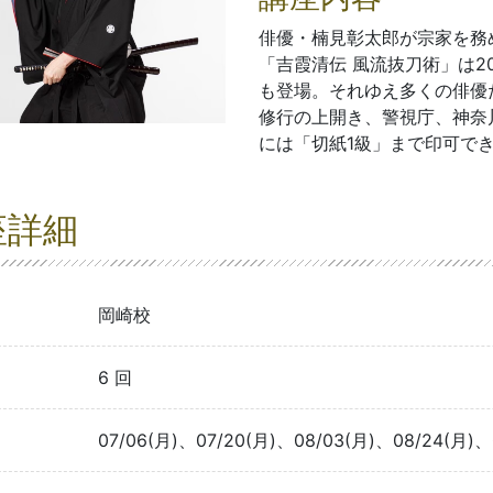
俳優・楠見彰太郎が宗家を務
「吉霞清伝 風流抜刀術」は2
も登場。それゆえ多くの俳優
修行の上開き、警視庁、神奈
には「切紙1級」まで印可で
座詳細
岡崎校
6 回
07/06(月)、07/20(月)、08/03(月)、08/24(月)、