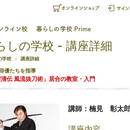
らしの学校 - 講座詳細
の学校
講座詳細
俳優たちを指導
霞清伝 風流抜刀術」居合の教室・入門
講師：楠見 彰太
講座内容