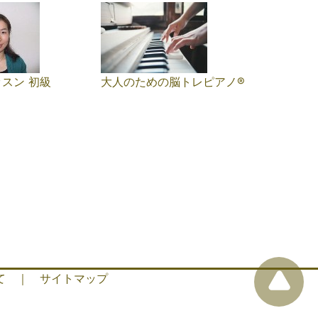
スン 初級
大人のための脳トレピアノ®️
て
｜
サイトマップ