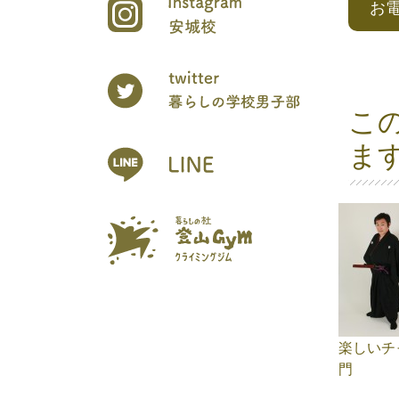
お
こ
ま
楽しいチ
門