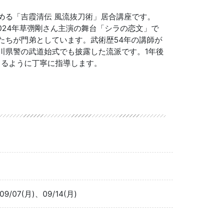
める「吉霞清伝 風流抜刀術」居合講座です。
024年草彅剛さん主演の舞台「シラの恋文」で
たちが門弟としています。武術歴54年の講師が
川県警の武道始式でも披露した流派です。1年後
きるように丁寧に指導します。
09/07(月)、09/14(月)