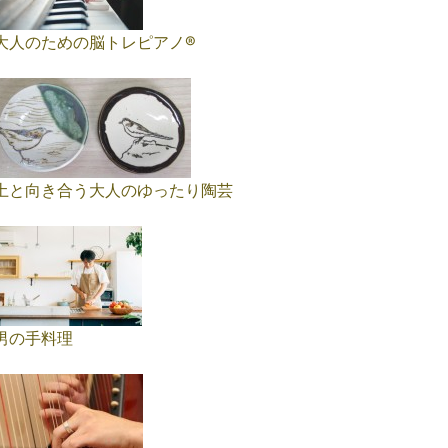
大人のための脳トレピアノ®️
土と向き合う大人のゆったり陶芸
男の手料理