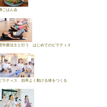
麹ごはん会
理学療法士と行う はじめてのピラティス
ピラティス 効率よく動ける体をつくる