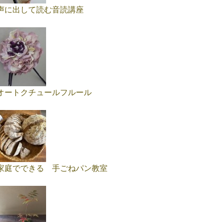
声に出して読む音読講座
オートクチュールフルール
家庭でできる 手ごねパン教室