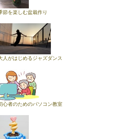
季節を楽しむ盆栽作り
大人がはじめるジャズダンス
初心者のためのパソコン教室