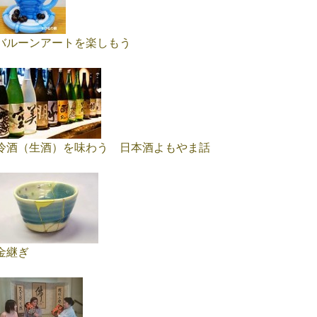
バルーンアートを楽しもう
冷酒（生酒）を味わう 日本酒よもやま話
金継ぎ