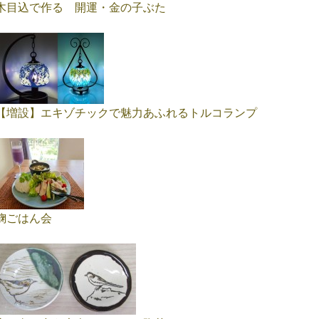
木目込で作る 開運・金の子ぶた
【増設】エキゾチックで魅力あふれるトルコランプ
麹ごはん会