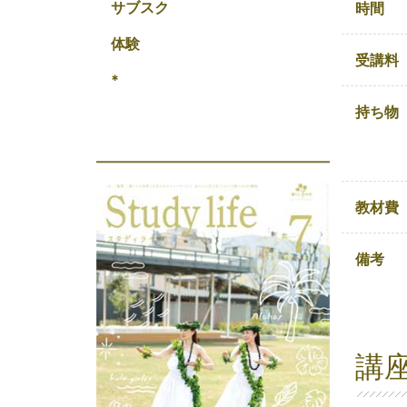
サブスク
時間
体験
受講料
*
持ち物
教材費
備考
講