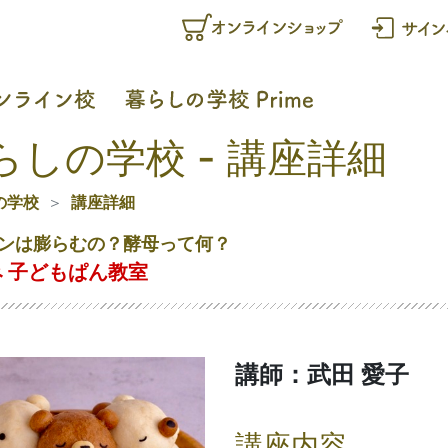
らしの学校 - 講座詳細
の学校
講座詳細
ンは膨らむの？酵母って何？
 子どもぱん教室
講師：武田 愛子
講座内容