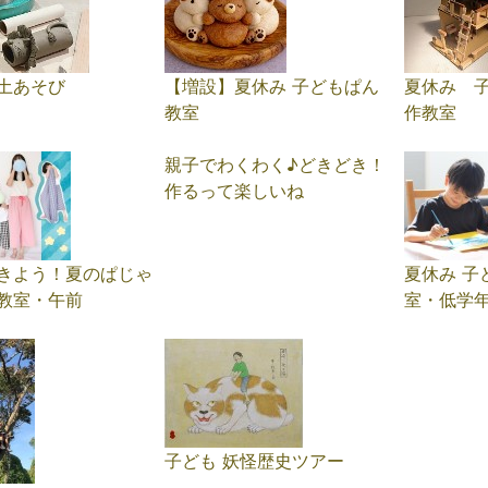
土あそび
【増設】夏休み 子どもぱん
夏休み 
教室
作教室
親子でわくわく♪どきどき！
作るって楽しいね
きよう！夏のぱじゃ
夏休み 子
教室・午前
室・低学
子ども 妖怪歴史ツアー