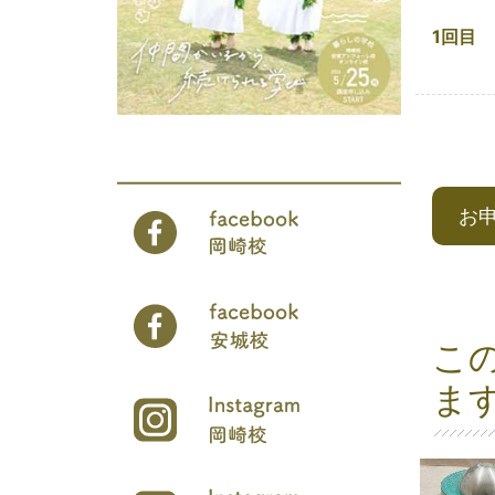
1回目
お
こ
ま